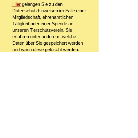
Hier
gelangen Sie zu den
Datenschutzhinweisen im Falle einer
Mitgliedschaft, ehrenamtlichen
Tätigkeit oder einer Spende an
unseren Tierschutzverein. Sie
erfahren unter anderem, welche
Daten über Sie gespeichert werden
und wann diese gelöscht werden.
3. Datenschutzhinweise für
Interessenten, Tiereinlieferer,
Tierabnehmer und sonstige
Vertragspartner
Hier
gelangen Sie zu den
Datenschutzhinweisen im Falle einer
Interessenbekundung bzw.
Kontaktaufnahme, im Falle einer
Tierabgabe oder Tierannahme sowie
für weitere vertragliche und
vertragsähnliche Vorgänge.