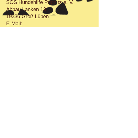
SOS Hundehilfe Prignitz e. V.
Abbau Lanken 13
19336 Groß Lüben
E-Mail:
sos.hundehilfe.prignitz@googlemail.c
om
Tel.:
0173 6145618
Bitte beachten Sie, dass dieses
Impressum auch für unsere
Onlineseiten auf
Facebook,
Instagram und
TikTok
gültig ist.